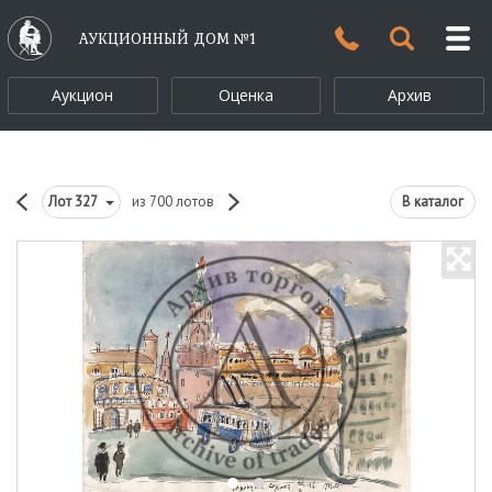
АУКЦИОННЫЙ ДОМ №1
Аукцион
Оценка
Архив
Лот
327
из 700 лотов
В каталог