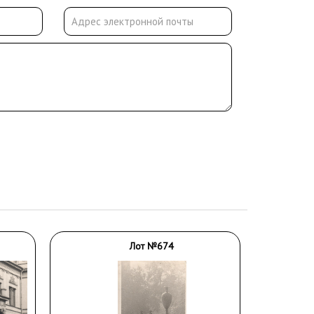
Лот №674