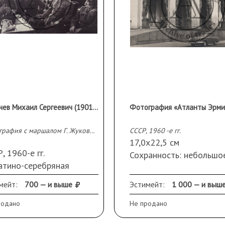
Лихачев Михаил Сергеевич (1901-1987)
Фотография с маршалом Г. Жуковым.
СССР, 1960 -е гг.
17,0х22,5 см
, 1960-е гг.
Сохранность: небольшо
атино-серебряная
замятие края
рская печать; 14х22 см.
мейт:
700 — и выше
Эстимейт:
1 000 — и выш
исходит из семьи
ографа.
родано
Не продано