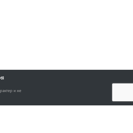
ИЯ
рактер и не
ти
опросы, жалобы или пожелания по работе аукциона вы можете
Поиск по сайту
ть нам через форму обратной связи: