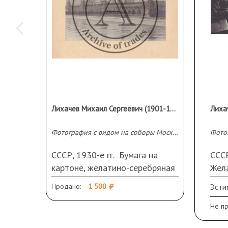
Лихачев Михаил Сергеевич (1901-1987)
Фотография с видом на соборы Московского Кремля со стороны Москва-реки
СССР, 1930-е гг. Бумага на
СССР
картоне, желатино-серебряная
Жел
печать.27,6 Х 35 см.
авто
Продано:
1 500
Эсти
Происходит из семьи
Про
фотографа. Подтверждение на
фот
Не п
обороте.