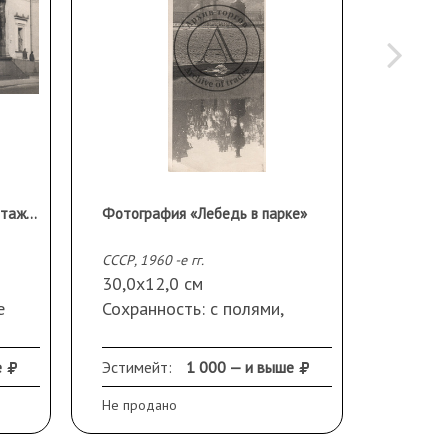
Фотография «Атланты Эрмитажа»
Фотография «Лебедь в парке»
СССР, 1960 -е гг.
СССР, 196
30,0х12,0 см
23,0х1
е
Сохранность: с полями,
Сохран
неровный обрез по одному
замяти
краю
разрыв
е
Эстимейт:
1 000 — и выше
Эстиме
Не продано
Не прод