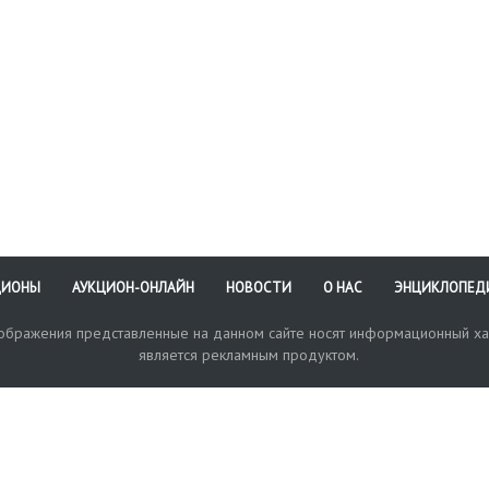
ЦИОНЫ
АУКЦИОН-ОНЛАЙН
НОВОСТИ
О НАС
ЭНЦИКЛОПЕД
зображения представленные на данном сайте носят информационный ха
является рекламным продуктом.
кая поддержка
Оплата и доставка
Политика конфиденциальнос
Любые в
отправи
© 2017-2026. Аукционный Дом №1