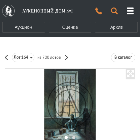
АУКЦИОННЫЙ ДОМ №1
Аукцион
Оценка
Архив
Лот
164
из 700 лотов
В каталог