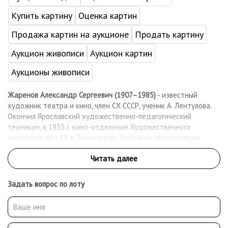
Купить картину
Оценка картин
Продажа картин на аукционе
Продать картину
Аукцион живописи
Аукцион картин
Аукционы живописи
Жаренов Александр Сергеевич (1907–1985)
- известный
художник театра и кино, член СХ СССР, ученик А. Лентулова.
Окончил Ярославский художественно-педагогический
техникум, в 1933 г. кино-отделение Художественного
института при АХ в Ленинграде. Художник-постановщик,
декоратор и бутафор на киностудии «Совкино» в Москве
(ныне «Мосфильм»)
Задать вопрос по лоту