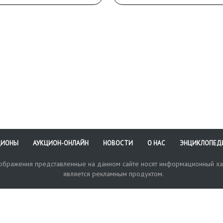
ЦИОНЫ
АУКЦИОН-ОНЛАЙН
НОВОСТИ
О НАС
ЭНЦИКЛОПЕД
зображения представленные на данном сайте носят информационный ха
является рекламным продуктом.
кая поддержка
Оплата и доставка
Политика конфиденциальнос
Любые в
отправи