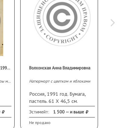
Дудник Степан Ильич (1913-1996 гг)
Волхонская Анна Владимировна
Эскиз к картине «Парламентеры мира»
Натюрморт с цветком и яблоками
Гурзуф
Россия, 1991 год. Бумага,
СССР, 
пастель. 61 Х 46,5 см.
пастел
Монограмма справа внизу.
оборо
0
Эстимейт:
1 500 — и выше
Продано
дочер
Рудако
Не продано