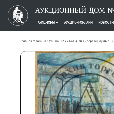
АУКЦИОННЫЙ ДОМ №
АУКЦИОНЫ
АУКЦИОН-ОНЛАЙН
НОВОСТ
Главная страница
/
Аукцион №93. Большой дилерский аукцион
/