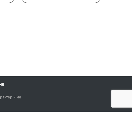
ИЯ
рактер и не
ти
опросы, жалобы или пожелания по работе аукциона вы можете
Поиск по сайту
ть нам через форму обратной связи: