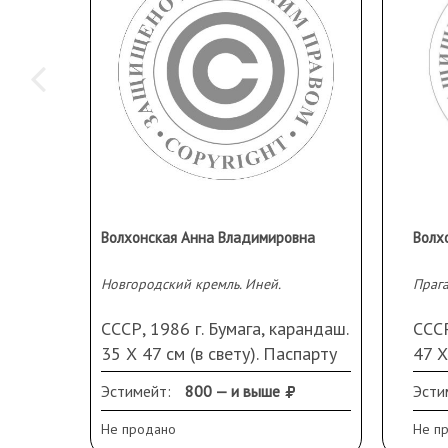
Волхонская Анна Владимировна
Волх
Новгородский кремль. Иней.
Прага
СССР, 1986 г. Бумага, карандаш.
СССР
35 Х 47 см (в свету). Паспарту
47 Х
Пасп
Эстимейт:
800 — и выше
Эсти
вниз
Не продано
Не п