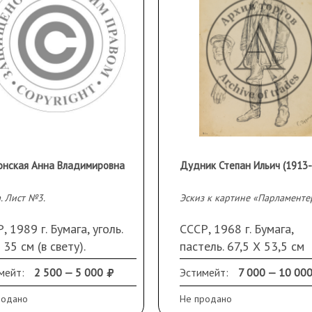
онская Анна Владимировна
. Лист №3.
, 1989 г. Бумага, уголь.
СССР, 1968 г. Бумага,
 35 см (в свету).
пастель. 67,5 Х 53,5 см
арту. Инициалы справа
Подпись и дата справа
мейт:
2 500 — 5 000
Эстимейт:
7 000 — 10 00
у.
внизу.
родано
Не продано