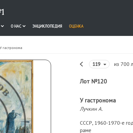
1
И
О НАС
ЭНЦИКЛОПЕДИЯ
ОЦЕНКА
 У гастронома
из 700 
119
Лот №120
У гастронома
Лучкин А.
СССР, 1960-1970-е год
раме