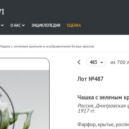
1
И
О НАС
ЭНЦИКЛОПЕДИЯ
ОЦЕНКА
 Чашка с зеленым крытьем и изображением белых ирисов
из 700 
485
Лот №487
Чашка с зеленым к
Россия, Дмитровская 
1917 гг.
Фарфор, крытье, роспи