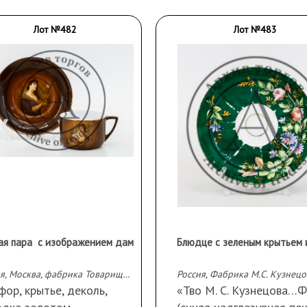
Лот №482
Лот №483
ая пара с изображением дам
Россия, Москва, фабрика Товарищества М.С. Кузнецова, к. XIX - н. ХХ вв.
ор, крытье, деколь,
«Тво М. С. Кузнецова…Ф