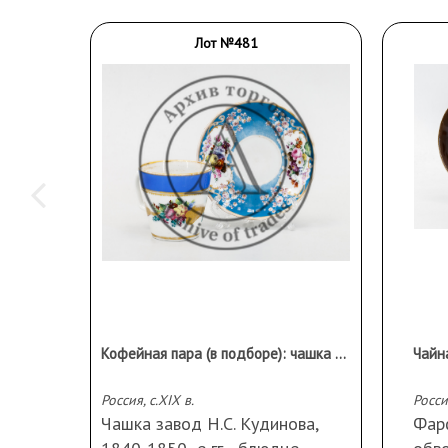
Лот №481
Кофейная пара (в подборе): чашка с синим крытьем и росписью цветами с золотыми листьями, блюдце с голубым крытьем и росписью цветами в резервах.
Чайн
Россия, с.XIX в.
Чашка завод Н.С. Кудинова,
Фарф