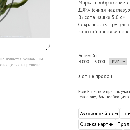
Марка: изображение дв
Д.Ф.» (синяя надглазур
Высота чашки 5,0 см
Сохранность: трещина 
золотой обводки по к
Эстимейт:
 не является рекламным
4 000 — 6 000
ских целях запрещено.
Лот не продан
Если Вы хотите принять учас
телефону, Вам необходимо
Аукционный дом
Оце
Оценка картин
Прода