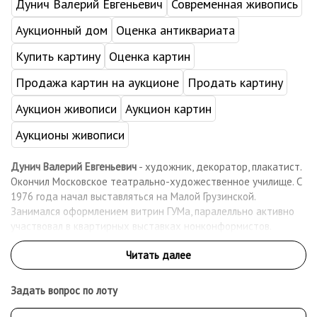
Дунич Валерий Евгеньевич
Современная живопись
Аукционный дом
Оценка антиквариата
Купить картину
Оценка картин
Продажа картин на аукционе
Продать картину
Аукцион живописи
Аукцион картин
Аукционы живописи
Дунич Валерий Евгеньевич
- художник, декоратор, плакатист.
Окончил Московское театрально-художественное училище. С
1976 года начал выставляться на Малой Грузинской.
Занимался оформлением витрин ГУМа, паралелльно активно
участвовал в квартирных выставках нонконформистов.
Работы Валерия Дунича были представлены на Бульдозерной
выставке, а также на прошедшей в 1991 году в Манеже
выставке под названием "Малая Грузинская,28".
Задать вопрос по лоту