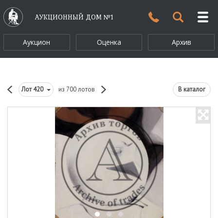
АУКЦИОННЫЙ ДОМ №1
Аукцион
Оценка
Архив
Лот
420
из 700 лотов
В каталог