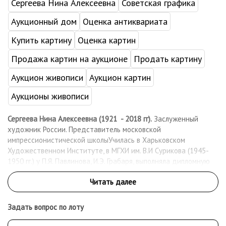
Сергеева Нина Алексеевна
Советская графика
Аукционный дом
Оценка антиквариата
Купить картину
Оценка картин
Продажа картин на аукционе
Продать картину
Аукцион живописи
Аукцион картин
Аукционы живописи
Сергеева Нина Алексеевна (1921 - 2018 гг).
Заслуженный
художник России. Представитель московской
импрессионистической школыУчилась в Харьковском
Художественном Институте, в МГХИ им. В.И Сурикова (1945-
1950 гг.) у П.Я. Павлинова, И.Э. Грабаря, выполняла дипломную
работу под руководством В.П. Ефанова. Принимала участие во
Всесоюзной выставке 1950 и 1951 гг. в Москве. Яркий
представитель московской импрессионистической школы.
Персональные выставки Н.А. Сергеевой проходили регулярно в
Задать вопрос по лоту
Москве, в Праге, в Люксембурге, в Париже. Работы Н.А.
Сергеевой хранятся в ГТГ, собраниях Министерства Культуры