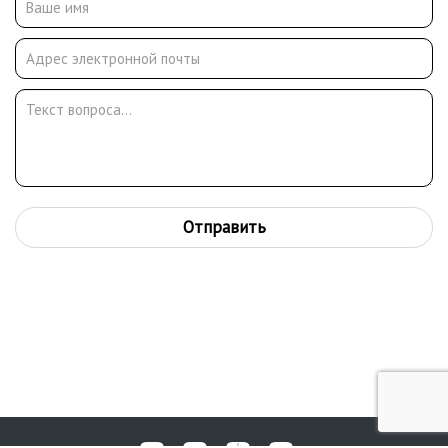
РФ, Музея Академии Художеств в Санкт-Петербурге, во
многих региональных музеях, в собрании Людвига в Кельне, в
Новой Пинакотеке в Мюнхене, в российских и зарубежных
частных коллекциях
Отправить