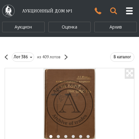
АУКЦИОННЫЙ ДОМ №1
Аукцион
Оценка
Архив
Лот
386
из 409 лотов
В каталог