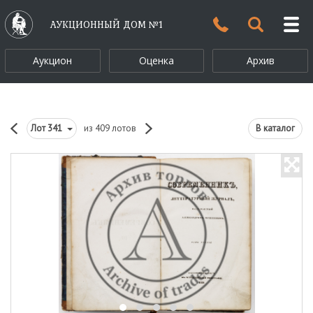
АУКЦИОННЫЙ ДОМ №1
Аукцион
Оценка
Архив
Лот
341
из 409 лотов
В каталог