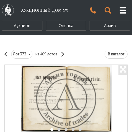
АУКЦИОННЫЙ ДОМ №1
Аукцион
Оценка
Архив
Лот
373
из 409 лотов
В каталог