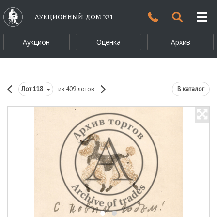
АУКЦИОННЫЙ ДОМ №1
Аукцион
Оценка
Архив
Лот
118
из 409 лотов
В каталог