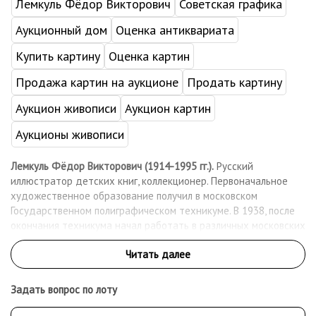
Лемкуль Фёдор Викторович
Советская графика
Аукционный дом
Оценка антиквариата
Купить картину
Оценка картин
Продажа картин на аукционе
Продать картину
Аукцион живописи
Аукцион картин
Аукционы живописи
Лемкуль Фёдор Викторович (1914-1995 гг.).
Русский
иллюстратор детских книг, коллекционер. Первоначальное
художественное образование получил в московском
Государственном полиграфическом техникуме. В 1938, после
окончания техникума начал работать в различных московских
издательствах и детских журналах, а когда началась ВОВ
пошел на фронт. После войны вернулся к своей профессии.
Проиллюстрировал за свою жизнь более 130 изданий.
Задать вопрос по лоту