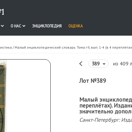
1
И
О НАС
ЭНЦИКЛОПЕДИЯ
ОЦЕНКА
нистика
/ Малый энциклопедический словарь. Тома I-II, вып. 1-4 (в 4 переплёт
из 409 
389
Лот №389
Малый энциклопедиче
переплётах). Издан
значительно допол
Санкт-Петербург: Изд