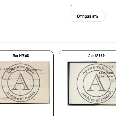
Отправить
Лот №368
Лот №369