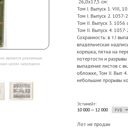
26,0х17,5 см:
Том I. Выпуск 1. VIII, 10
Том I. Выпуск 2. 1057-20
Том II. Выпуск 3. 1056 с
Том II. Выпуск 4. 1057-2
Сохранность: в т.I вып
владельческая надпись
корешка, пятна на пере
потертости и разрывы к
 не является рекламным
ских целях запрещено.
выпадение листов с вк
обложке, Том II. Вып 
небольшие прорывы ко
Эстимейт:
10 000 — 12 000
Лот не продан