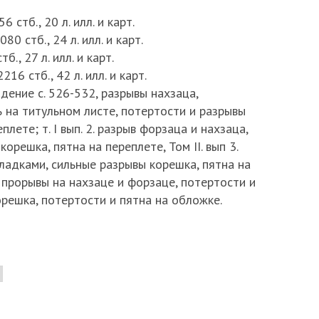
56 стб., 20 л. илл. и карт.
80 стб., 24 л. илл. и карт.
тб., 27 л. илл. и карт.
216 стб., 42 л. илл. и карт.
адение с. 526-532, разрывы нахзаца,
 на титульном листе, потертости и разрывы
плете; т. I вып. 2. разрыв форзаца и нахзаца,
орешка, пятна на переплете, Том II. вып 3.
ладками, сильные разрывы корешка, пятна на
4. прорывы на нахзаце и форзаце, потертости и
решка, потертости и пятна на обложке.