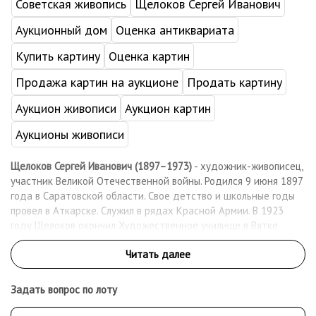
Советская живопись
Щелоков Сергей Иванович
Аукционный дом
Оценка антиквариата
Купить картину
Оценка картин
Продажа картин на аукционе
Продать картину
Аукцион живописи
Аукцион картин
Аукционы живописи
Щелоков Сергей Иванович (1897–1973)
- художник-живописец,
участник Великой Отечественной войны. Родился 9 июня 1897
года в Саратовской области. Свое детство и школьные годы
провел в Аткарске. Служил в рядах Красной Армии. В 1923
году Щелоков окончил Художественное училище в Вятке
(ныне – Киров), по окончании которого преподавал в школах и
педагогическом техникуме г. Аткарска вплоть до 1930 года. В
1931 г. был осужден по статье «контрреволюционная
агитация» на десять лет ИТЛ. Первоначально срок отбывал на
Задать вопрос по лоту
строительстве Беломоро-Балтийского канала. В 1933 г. был
переведен в Дмитров на строительство канала Москва-Волга.