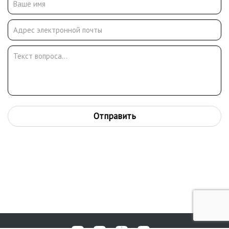
В лагерях он написал одну из своих самых известных работ
«Арматура. Строительство 10-го шлюза Волго-канала»,
которая сейчас хранится в музейно-выставочном центре
«РосИзо». В лагерях Сергея Ивановича зачислили в
Центральную художественную мастерскую под
руководством М. М. Черемных. Он принял участие во
вселагерной выставке, а в 1939 году – в знаменитой
московской выставке «Индустрия социализма». В 1936 г.
освобожден досрочно. По окончании строительства остался в
Дмитрове. Во время Великой Отечественной войны служил в
Отправить
особом стрелковом батальоне в г. Усада. Награжден орденом
Отечественной войны 1 степени и медалями. Член Союза
художников СССР с 1947 г. В 1948 г. при участии С.И. Щелокова
была создана Дмитровская художественная мастерская. В
1947 году стал членом Союза художников. Скончался 25
января 1973 года.