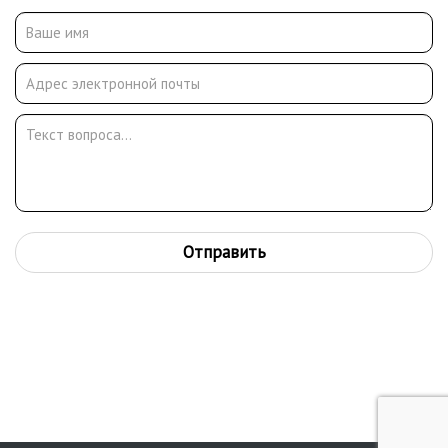
неоднократно проходили в Москве, Ленинграде, Риге,
Бухаресте, Варшаве, Праге, Братиславе. Произведения С.В.
Герасимова хранятся в ГТГ, ГРМ, ГМИИ им. А.С. Пушкина,
Государственном литературном музее в Москве,
Государственном музее русского искусства в Киеве и во
многих других музеях.
Отправить