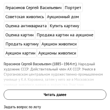
Герасимов Сергей Васильевич
Портрет
Советская живопись
Аукционный дом
Оценка антиквариата
Купить картину
Оценка картин
Продажа картин на аукционе
Продать картину
Аукцион живописи
Аукцион картин
Аукционы живописи
Герасимов Сергей Васильевич (1885–1964 гг.).
Народный
художник СССР. Действительный член АХ СССР. Учился в
Строгановском центральном художественно-промышленном
училище у К.А. Коровина, затем у него же в Московском
училище живописи, ваяния и зодчества. Участник
объединений «Московский салон» (1911-1920), «Мир
искусства» (1920), «Маковец» (1921-1922), «ОМХ» (1926-1929),
АХР (1930-1932). Лауреат Ленинской премии (1966) за серию
картин «Земля русская». Персональные выставки художника
Задать вопрос по лоту