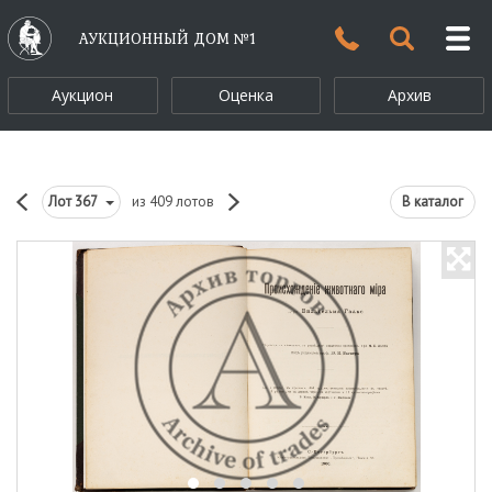
АУКЦИОННЫЙ ДОМ №1
Аукцион
Оценка
Архив
Лот
367
из 409 лотов
В каталог