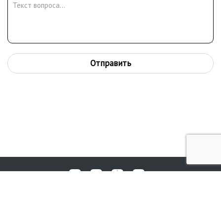
Отправить
Любые вопросы, жалобы или пожелания по работе аукциона вы
© 2017-2026. Аукционный Дом №1
можете отправить нам через форму обратной связи: