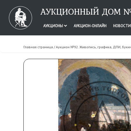
АУКЦИОННЫЙ ДОМ №
АУКЦИОНЫ
АУКЦИОН-ОНЛАЙН
НОВОСТ
Главная страница
/
Аукцион №92. Живопись, графика, ДПИ, буки