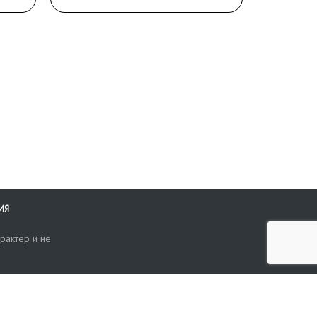
ИЯ
рактер и не
ти
опросы, жалобы или пожелания по работе аукциона вы можете
Поиск по сайту
ть нам через форму обратной связи: