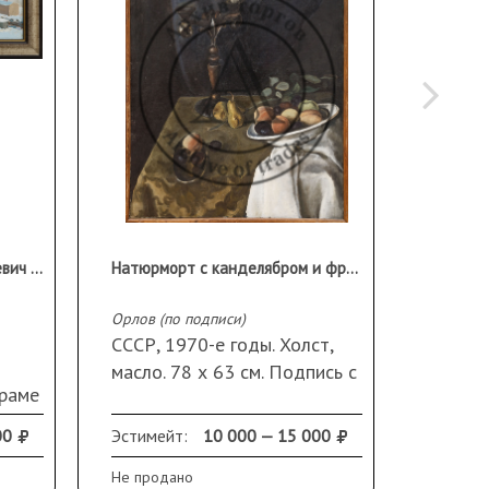
Виноградов Леонид Николаевич (1938-2021)
Натюрморт с канделябром и фруктами
Неизве
Орлов (по подписи)
Натюрмо
СССР, 1970-е годы. Холст,
СССР, 
масло. 78 х 63 см. Подпись с
 раме
подрам
оборота на подрамнике. В
см. По
раме
00
Эстимейт:
10 000 — 15 000
Продано
красоч
Не продано