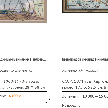
Дородницын Вениамин Павлович (1908-1984 гг)
осковная электричка
Кострома. «Якиманиха»
, 1960-1970-е годы.
СССР, 1971 год. Картон,
га, акварель. 28 Х 38 см
масло. 17,5 Х 58,5 см. В
вету). Паспарту
ано:
6 000
Эстимейт:
10 000 — 15 0
Не продано