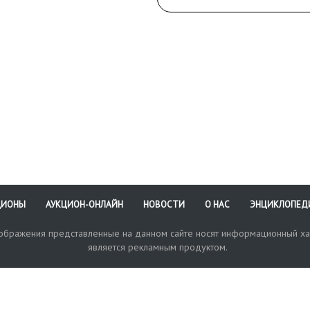
ЦИОНЫ
АУКЦИОН-ОНЛАЙН
НОВОСТИ
О НАС
ЭНЦИКЛОПЕД
зображения представленные на данном сайте носят информационный ха
является рекламным продуктом.
кая поддержка
Оплата и доставка
Политика конфиденциальнос
Любые в
отправи