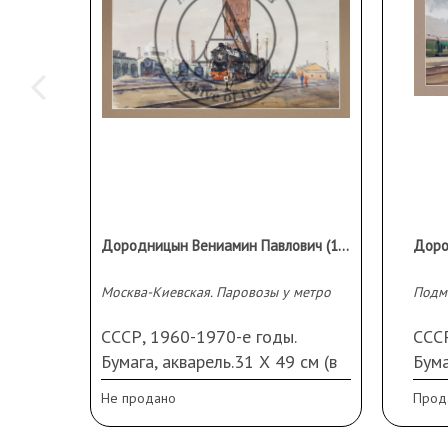
Дородницын Вениамин Павлович (1908-1984 гг)
Москва-Киевская. Паровозы у метро
Подм
СССР, 1960-1970-е годы.
СССР
Бумага, акварель.31 Х 49 см (в
Бума
свету). Паспарту
(в с
Не продано
Прод