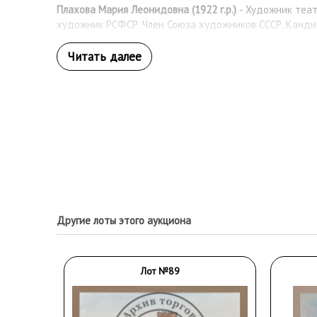
Плахова Мария Леонидовна (1922 г.р.)
- Художник теат
художник РСФСР. Член Союза художников СССР. Канди
Другие лоты этого аукциона
Лот №89