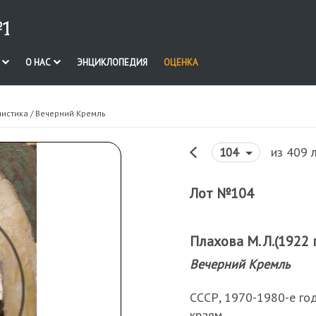
1
И
О НАС
ЭНЦИКЛОПЕДИЯ
ОЦЕНКА
нистика
/ Вечерний Кремль
из 409 
104
Лот №104
Плахова М. Л.(1922 г
Вечерний Кремль
СССР, 1970-1980-е год
краям