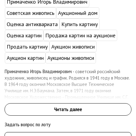
Примаченко Игорь Владимирович
Советская живопись
Аукционный дом
Оценка антиквариата
Купить картину
Оценка картин
Продажа картин на аукционе
Продать картину
Аукцион живописи
Аукцион картин
Аукционы живописи
Примаченко Игорь Владимирович
- советский российский
художник, живописец и график. Родился в 1941 году в Москве.
В 1964 году окончил Московское Высшее Техническое
Училище им. Н.Э.Баумана. Затем, в 1971 году окончил
Московское Художественно - Промышленное Училище им. С.Г.
Строганова .
Член Союза Художников СССР и России с 1978 года. Работал в
области станковой живописи и графики. Художником
выполнено большое количество заказных живописных полотен
Задать вопрос по лоту
для общественных, промышленных и культурных центров в
городах России. Значительное место в творчестве автора