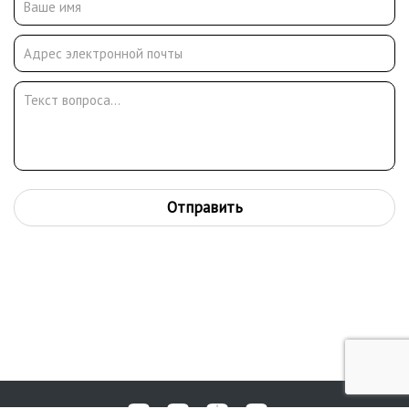
занимала морская тематика и связанные с ней сюжеты жизни
человека у моря, архитектуры приморских городов.
Многочисленные творческие поездки по Камчатке, Чукотке,
Заполярью, Северному морскому пути и Средиземноморью,
стали источником вдохновения и создания большого числа
тематических картин. Художник активно участвовал в
творческой и общественной жизни Москвы и России. Много
лет являлся председателем комиссии художников-
маринистов Союза Художников СССР, членом Совета Дома
Художников г. Москвы. Участник более 100 групповых выставок
Отправить
в России и за рубежом.