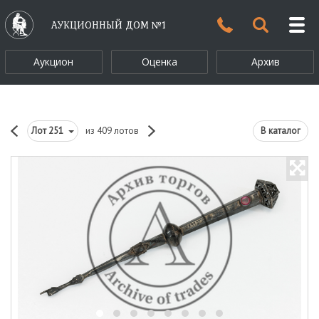
АУКЦИОННЫЙ ДОМ №1
Аукцион
Оценка
Архив
Лот
251
из 409 лотов
В каталог