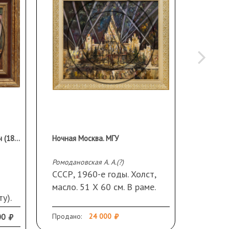
Герасимов Сергей Васильевич (1885–1964 гг.)
Ночная Москва. МГУ
Ромодановская А. А.(?)
СССР, 1960-е годы. Холст,
СССР, 
масло. 51 Х 60 см. В раме.
у).
масло.
ение
дата с
00
Продано:
24 000
Эстиме
Оформ