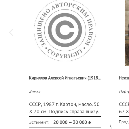
Кириллов Алексей Игнатьевич (1918–1997)
Неиз
Зимка
СССР, 1987 г. Картон, масло. 50
СССР
Х 70 см. Подпись справа внизу.
67 Х
Небольшие повреждения по
подп
Эстимейт:
20 000 — 30 000
Прод
краям
Загр