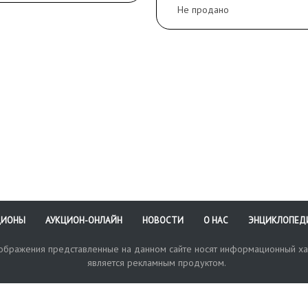
реждения по краям
стекло, паспарту.
Не продано
ЦИОНЫ
АУКЦИОН-ОНЛАЙН
НОВОСТИ
О НАС
ЭНЦИКЛОПЕД
зображения представленные на данном сайте носят информационный ха
является рекламным продуктом.
кая поддержка
Оплата и доставка
Политика конфиденциальнос
Любые в