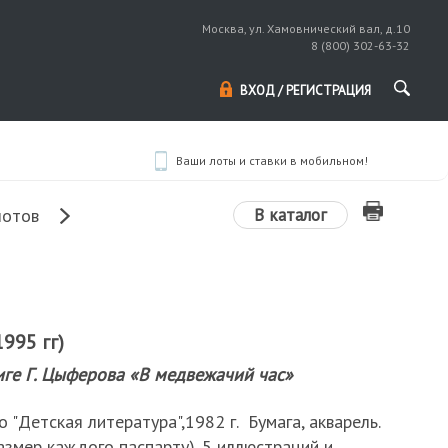
Москва, ул. Хамовнический вал, д.10
8 (800) 302-63-32
ВХОД / РЕГИСТРАЦИЯ
Ваши лоты и ставки в мобильном!
В каталог
лотов
995 гг)
иге Г. Цыферова «В медвежачий час»
 "Детская литература",1982 г. Бумага, акварель.
азмер каждого паспарту). 5 иллюстраций и