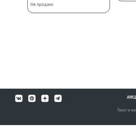
пов
Не продано
АУК
Текст и и
Карта сайта
Техничес