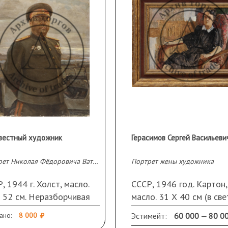
вестный художник
Портрет Николая Фёдоровича Ватутина
Портрет жены художника
, 1944 г. Холст, масло.
СССР, 1946 год. Картон,
 52 см. Неразборчивая
масло. 31 Х 40 см (в свет
ись и дата слева внизу.
На обороте подтвержд
ано:
8 000
Эстимейт:
60 000 — 80 0
язнения, кракелюр,
внучки художника. Рама,