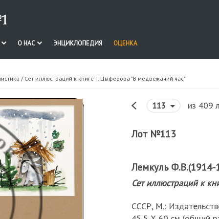
1
И
О НАС
ЭНЦИКЛОПЕДИЯ
ОЦЕНКА
нистика
/ Сет иллюстраций к книге Г. Цыферова "В медвежачий час"
из 409 
113
Лот №113
Лемкуль Ф.В.(1914-1
Сет иллюстраций к кн
СССР, М.: Издательство
45,5 Х 60 см (общий р