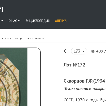
1
И
О НАС
ЭНЦИКЛОПЕДИЯ
ОЦЕНКА
нистика
/ Эскиз росписи плафона
из 409 
173
Лот №172
Скворцов Г.Ф.(1934 г
Эскиз росписи плафо
СССР, 1970-е годы. Бум