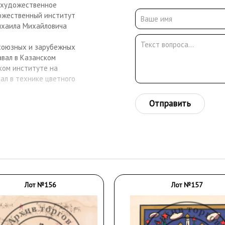
е художественное
дожественный институт
 Михаила Михайловича
есоюзных и зарубежных
авал в Казанском
ком институте на
ал в технике цветного
стник художественных
Отправить
енных музеях Казани,
дана, Таганрога, Томска.
Лот №156
Лот №157