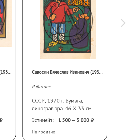
Савосин Вячеслав Иванович (1938 - 2014 гг.)
Савосин Вячеслав Иванович (1938 - 2014 гг.)
Работник
Андреев
СССР, 1970 г. Бумага,
СССР, 
.
линогравюра. 46 Х 33 см.
линогр
Загрязнения, замятия
Подпис
Эстимейт:
1 500 — 3 000
Эстиме
внизу.
Не продано
Не прод