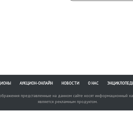
ЦИОНЫ
АУКЦИОН-ОНЛАЙН
НОВОСТИ
О НАС
ЭНЦИКЛОПЕД
зображения представленные на данном сайте носят информационный ха
является рекламным продуктом.
кая поддержка
Оплата и доставка
Политика конфиденциальнос
Любые в
отправи