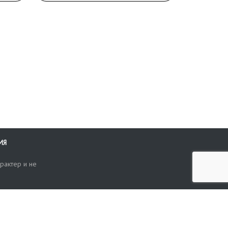
ИЯ
рактер и не
ти
опросы, жалобы или пожелания по работе аукциона вы можете
Поиск по сайту
ть нам через форму обратной связи: