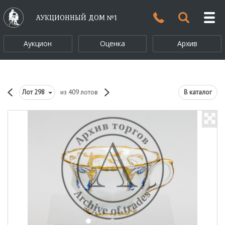
АУКЦИОННЫЙ ДОМ №1
Аукцион
Оценка
Архив
Лот
298
из 409 лотов
В каталог