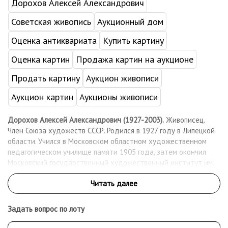
Дорохов Алексей Александрович
Советская живопись
Аукционный дом
Оценка антиквариата
Купить картину
Оценка картин
Продажа картин на аукционе
Продать картину
Аукцион живописи
Аукцион картин
Аукционы живописи
Дорохов Алексей Александрович (1927-2003).
Живописец.
Член Союза художеств СССР. Родился в 1927 году в Липецкой
области. Учился в Московском областном художественном
педагогическом училище памяти 1905 года, затем окончил
Московский государственный художественный институт им.
В.И. Сурикова (1957). Учился у профессора П. Покаржевского.
Участвовал в художественных выставках с 1949 года. Работы
А.А. Дорохова находятся в картинной галерее в Шушенском, в
частных коллекциях в России и за рубежом: Германии,
Задать вопрос по лоту
Франции, Бельгии, Англии, Японии, Корее.