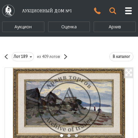
АУКЦИОННЫЙ ДОМ №1
Аукцион
Оценка
Архив
Лот
189
из 409 лотов
В каталог