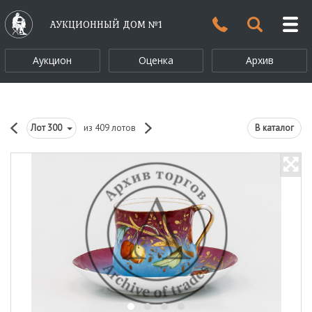
АУКЦИОННЫЙ ДОМ №1
Аукцион
Оценка
Архив
Лот
300
из 409 лотов
В каталог