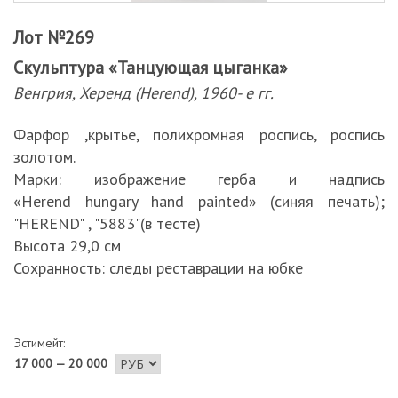
Лот №269
Скульптура «Танцующая цыганка»
Венгрия, Херенд (Herend), 1960- е гг.
Фарфор ,крытье, полихромная роспись, роспись
золотом.
Марки: изображение герба и надпись
«Herend hungary hand painted» (синяя печать);
"HEREND" , "5883"(в тесте)
Высота 29,0 см
Сохранность: следы реставрации на юбке
Эстимейт:
17 000 — 20 000