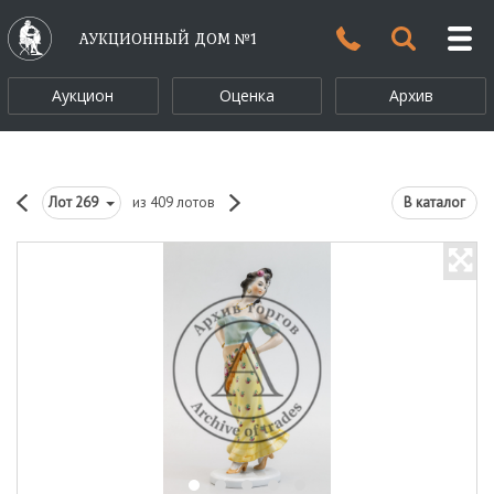
АУКЦИОННЫЙ ДОМ №1
Аукцион
Оценка
Архив
Лот
269
из 409 лотов
В каталог