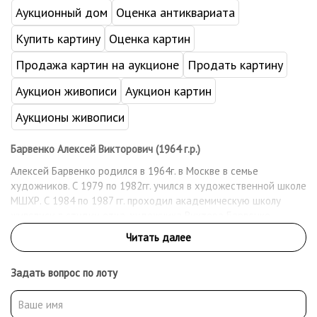
Аукционный дом
Оценка антиквариата
Купить картину
Оценка картин
Продажа картин на аукционе
Продать картину
Аукцион живописи
Аукцион картин
Аукционы живописи
Барвенко Алексей Викторович (1964 г.р.)
Алексей Барвенко родился в 1964г. в Москве в семье
художников. С 1979 по 1982гг. учился в художественной школе
МШХР. С 1984 по 1987 гг. проходил академическую школу
живописи в студии отца, художника Виктора Барвенко.
Выставляется с 1987г. Член Творческого союза художников
России (ТСХР).
Задать вопрос по лоту
Работы находятся в частных коллекциях России, США,
Германии, Австрии, Бельгии.