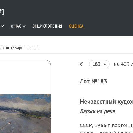
1
И
О НАС
ЭНЦИКЛОПЕДИЯ
ОЦЕНКА
нистика
/ Баржи на реке
из 409 
183
Лот №183
Неизвестный худо
Баржи на реке
СССР, 1966 г. Картон,
на лист. Неразборчива