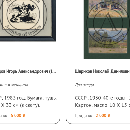
Огурцов Игорь Александрович (1927 г.р.)
ина и женщина
Два этюда
, 1983 год. Бумага, тушь.
СССР ,1930-40-е годы. 1
 Х 33 см (в свету).
Картон, масло. 10 Х 15 с
грамма и дата слева.
свету). 2. Холст, масло. 
ано:
5 000
Продано:
2 000
, стекло, паспарту.
15 см (в свету). Паспарт