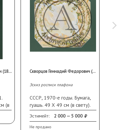
Шариков Николай Данилович (1873−1951)
Скворцов Геннадий Федорович (1934 г.р.)
Эскиз росписи плафона
Деревен
.
СССР, 1970-е годы. Бумага,
СССР, 
м (в
гуашь. 49 Х 49 см (в свету).
века. Б
10 Х
Паспарту
48 см.
Эстимейт:
2 000 — 5 000
Эстиме
у
листа.
Не продано
Не прод