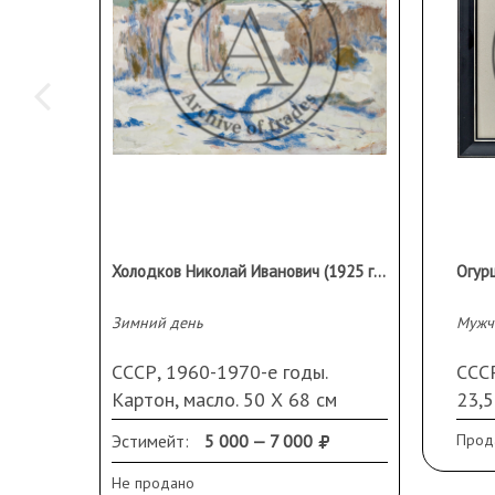
Холодков Николай Иванович (1925 г.р)
Зимний день
Мужч
СССР, 1960-1970-е годы.
СССР
Картон, масло. 50 Х 68 см
23,5
Моно
Эстимейт:
5 000 — 7 000
Прод
Рама
Не продано