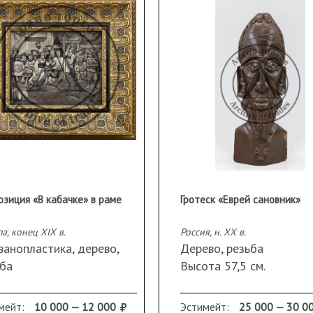
озиция «В кабачке» в раме
Гротеск «Еврей сановник»
а, конец ХIХ в.
Россия, н. ХХ в.
ванопластика, дерево,
Дерево, резьба
ьба
Высота 57,5 см.
х46,5 см; 21,0х26,0 см.
Сохранность: трещина н
анность: трещина на
дереве
мейт:
10 000 — 12 000
Эстимейт:
25 000 — 30 0