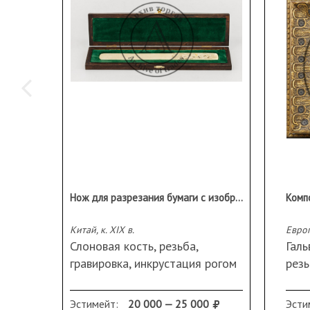
Нож для разрезания бумаги с изображением драконов (в футляре)
Комп
Китай, к. XIX в.
Европ
Слоновая кость, резьба,
Галь
гравировка, инкрустация рогом
рез
Длина 27,0 см
40,5
Сохранность: незначительные
Сохр
Эстимейт:
20 000 — 25 000
Эсти