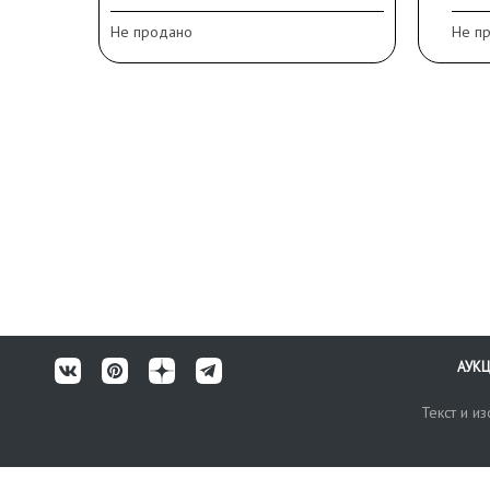
пятна
изо
Не продано
Не п
АУК
Текст и и