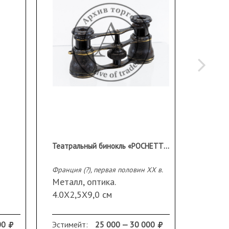
Театральный бинокль «POCHETTE OFFICIER LYNX»
Франция (?), первая половин ХХ в.
Европа, 
Металл, оптика.
Дерево
4.0Х2,5Х9,0 см
тиснен
а
Сохранность: ручка
Клейма
отсутствует, царапины, в том
«NH» 
00
Эстимейт:
25 000 — 30 000
Эстиме