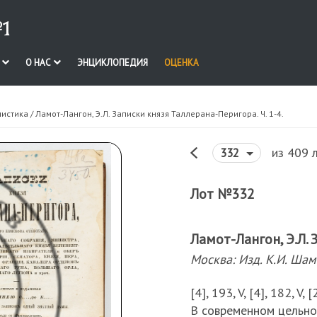
1
И
О НАС
ЭНЦИКЛОПЕДИЯ
ОЦЕНКА
нистика
/ Ламот-Лангон, Э.Л. Записки князя Таллерана-Перигора. Ч. 1-4.
из 409 
332
Лот №332
Ламот-Лангон, Э.Л. 
Москва: Изд. К.И. Шам
[4], 193, V, [4], 182, V, 
В современном цельно