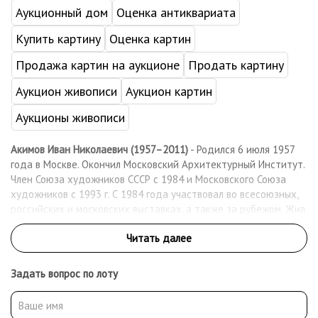
Аукционный дом
Оценка антиквариата
Купить картину
Оценка картин
Продажа картин на аукционе
Продать картину
Аукцион живописи
Аукцион картин
Аукционы живописи
Акимов Иван Николаевич (1957–2011)
- Родился 6 июля 1957
года в Москве. Окончил Московский Архитектурный Институт.
Член Союза художников СССР с 1984 и Московского Союза
художников с 1993 г. С 1984 года участвовал во всесоюзных,
российских и московских выставках, а также за рубежом. Жил
и работал в Москве.
Работы находятся в собраниях художественных музеев
России, в московской галерее «CRASULA», в коллекции SWISS
Задать вопрос по лоту
Bank, в частных коллекциях в Аргентине, Великобритании,
Германии, Израиле, США, Португалии, России, Финляндии,
Франции и Японии, в том числе в коллекциях Peugeot-