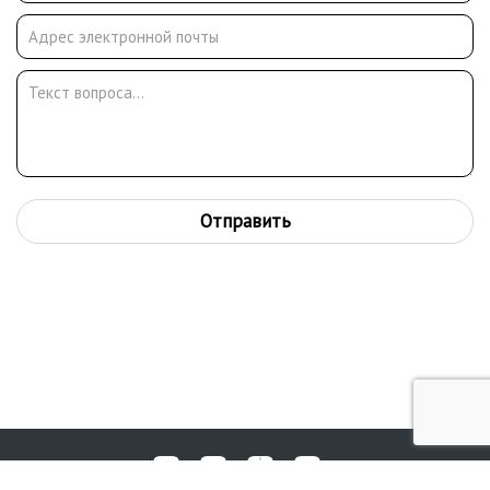
Peyron (Франция), The Earl of Gowrie (Великобритания), W.
Wittrock (Германия), Peter Мах (США), Антонова А. И., Ермакова
Д. Н., Иосифа Кобзона, Стаса Намина (Россия), Natan Zakh
(Израиль).
Отправить