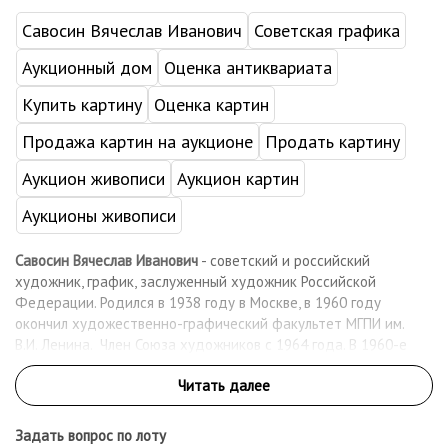
Савосин Вячеслав Иванович
Советская графика
Аукционный дом
Оценка антиквариата
Купить картину
Оценка картин
Продажа картин на аукционе
Продать картину
Аукцион живописи
Аукцион картин
Аукционы живописи
Савосин Вячеслав Иванович
- советский и российский
художник, график, заслуженный художник Российской
Федерации. Родился в 1938 году в Москве, в 1960 году
окончил художественно-графический факультет МГПИ им.
В.И. Ленина. Член Союза художников с 1964 года. В 1960-е
годы создал серию портретов в технике линогравюры, за
которые получил ежеголную премию МОСХа. Выставлять свои
живописные произведения начал только в конце 1980-х годов,
хотя активно участвовал в выставках в качестве графика с
Задать вопрос по лоту