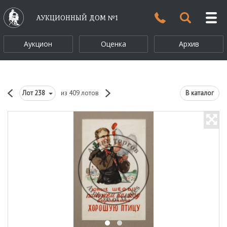
АУКЦИОННЫЙ ДОМ №1
Аукцион
Оценка
Архив
Лот
238
из 409 лотов
В каталог