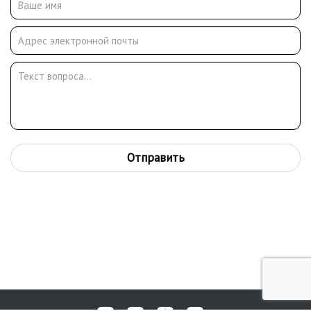
содействии Владимира Ильича в 1980 году организовано
творческое объединение художников Пушкинского района, в
котором он являлся председателем. Владимир Андрушкевич
был активным участником всесоюзных, республиканских,
зональных и областных выставок. Его живописные и
графические работы находятся более чем в ста музеях,
картинных галереях и частных собраниях в России и за
рубежом.
Отправить