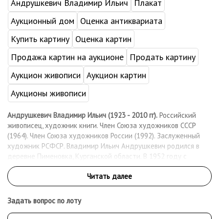
Андрушкевич Владимир Ильич
Плакат
Аукционный дом
Оценка антиквариата
Купить картину
Оценка картин
Продажа картин на аукционе
Продать картину
Аукцион живописи
Аукцион картин
Аукционы живописи
Андрушкевич Владимир Ильич (1923 - 2010 гг).
Российский
живописец, художник книги. Член Союза художников СССР
(1964). Член Союза художников России (1992). Заслуженный
художник РСФСР. Владимир Ильич Андрушкевич родился в
деревне Пименовка, Курганской области. В 1952 году с
отличием окончил Московскую художественную студию для
инвалидов ВОВ. В 1958 году окончил Московский
художественный институт им. В. И. Сурикова (МГХИ,
мастерская Б. А. Дехтерева) по специальности иллюстратор и
Задать вопрос по лоту
оформитель книги. С 1958 года постоянный участник
различных художественных выставок. При активном