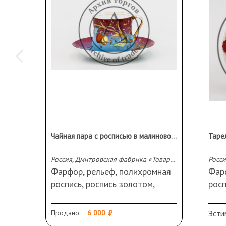
Чайная пара с росписью в малиново-синих тонах и с изображением ягод
Россия, Дмитровская фабрика «Товарищества М. С. Кузнецова», 1891-1917 гг.
Фарфор, рельеф, полихромная
Фарф
роспись, роспись золотом,
рос
обводка золотом.
Мар
Марка: изображение
Диа
Продано:
6 000
Эсти
двуглавого орла и надпись «Тва
Сохр