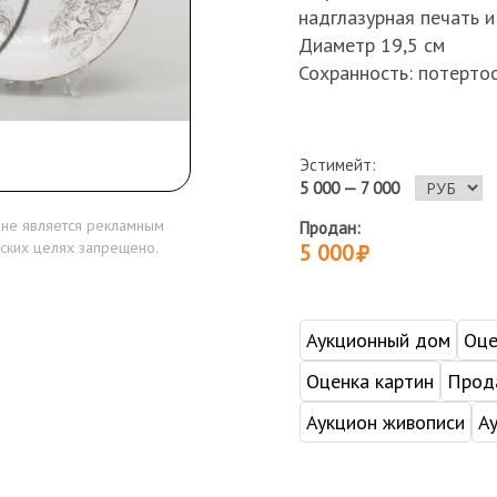
надглазурная печать и 
Диаметр 19,5 см
Сохранность: потерто
Эстимейт:
5 000 — 7 000
 не является рекламным
Продан:
ских целях запрещено.
5 000
Аукционный дом
Оце
Оценка картин
Прода
Аукцион живописи
А