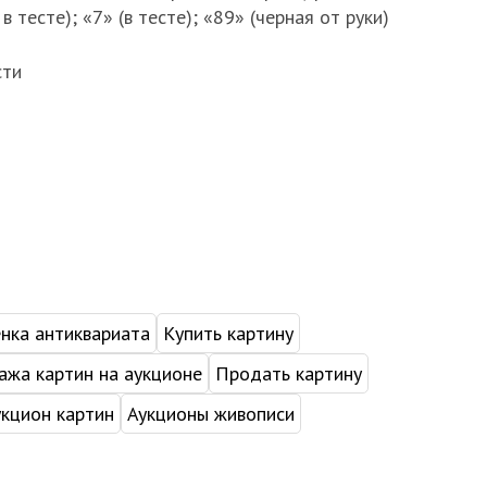
в тесте); «7» (в тесте); «89» (черная от руки)
сти
нка антиквариата
Купить картину
жа картин на аукционе
Продать картину
укцион картин
Аукционы живописи