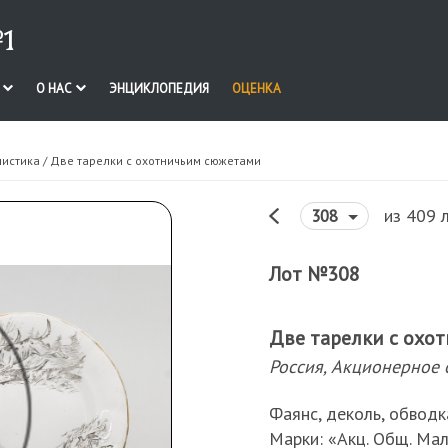
1
И
О НАС
ЭНЦИКЛОПЕДИЯ
ОЦЕНКА
нистика
/ Две тарелки с охотничьим сюжетами
из 409 
308
Лот №308
Две тарелки с охо
Россия, Акционерное 
Фаянс, деколь, обвод
Марки: «Акц. Общ. Мал