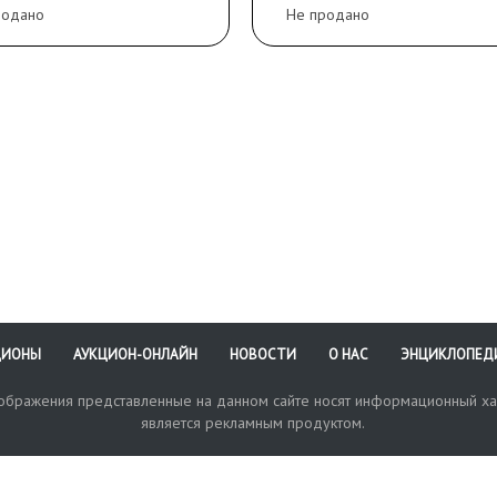
родано
Не продано
аврировано, царапины,
ертости
ЦИОНЫ
АУКЦИОН-ОНЛАЙН
НОВОСТИ
О НАС
ЭНЦИКЛОПЕД
зображения представленные на данном сайте носят информационный ха
является рекламным продуктом.
кая поддержка
Оплата и доставка
Политика конфиденциальнос
Любые в