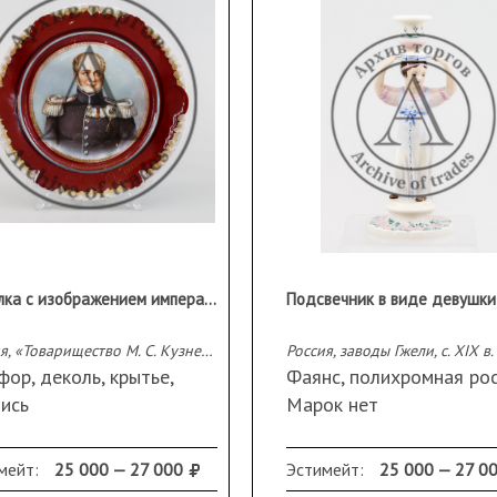
Тарелка с изображением императора Александра I
Россия, «Товарищество М. С. Кузнецова» (?), н. ХХ в.
Россия, заводы Гжели, с. XIX в.
ор, деколь, крытье,
Фаянс, полихромная ро
пись
Марок нет
ки стерты
Высота 20,5 см
метр 18,0 см
мейт:
25 000 — 27 000
Эстимейт:
25 000 — 27 0
анность: