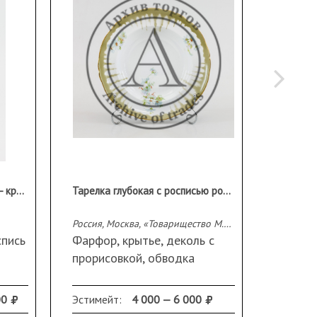
Подсвечник в виде девушки- крестьянки
Тарелка глубокая с росписью ромашками
Россия, Москва, «Товарищество М.С. Кузнецова».1891-1917 гг.
спись
Фарфор, крытье, деколь с
Фарфор
прорисовкой, обводка
полихр
золотом.
роспис
Марка: «Тва М.С. Кузнецова»
Марка:
00
Эстимейт:
4 000 — 6 000
Эстиме
под орлом (зеленая
под и