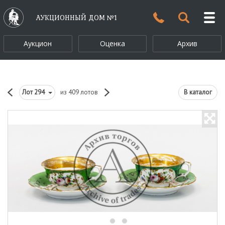
АУКЦИОННЫЙ ДОМ №1
Аукцион
Оценка
Архив
Лот
294
из 409 лотов
В каталог