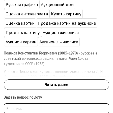
Русская графика
Аукционный дом
Оценка антиквариата
Купить картину
Оценка картин
Продажа картин на аукционе
Продать картину
Аукцион живописи
Аукцион картин
Аукционы живописи
Поляков Константин Георгиевич (1885-1970)
- русский и
советский живописец, график, педагог. Член Союза
художников СССР (1938).
Учился в Пензенском художественном училище имени Д. Н.
Селиверстова (1902–1907), в Петербургской школе живописи у
М. Д. Бернштейна, Л. В. Шервуда, А. И. Савинова (1909–1914), в
Саратовском художественном училище у А. И. Савинова, Ф. К.
Константинова (1918–1920).
Задать вопрос по лоту
Был художником-оформителем революционных праздников в
Саратове. Преподавал в Саратовском художественном
училище имени А. П. Боголюбова (СХУ, 1920–1932). Среди его