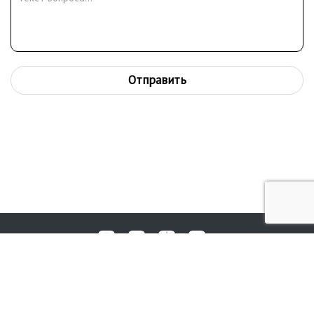
Отправить
Любые вопросы, жалобы или пожелания по работе аукциона вы
© 2017-2026. Аукционный Дом №1
можете отправить нам через форму обратной связи: