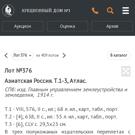
АУКЦИОННЫЙ ДОМ №1
Аукцион
Оценка
Архив
Лот
376
из 409 лотов
В каталог
Лот №376
Азиатская Россия. Т.1-3, Атлас.
СПб: изд. Главным управлением землеустройства и
земледелия, 1914 г.
Т.1 - VIII, 576, II с., ил.; 68 л. ил., карт, табл., порт.
Т.2 - [4], 638, II с., ил.: 55 л. ил., карт, табл., порт.
Т.3 - [6], CLV с. 29,5х23 см.
В трех полукожаных издательских переплетах с