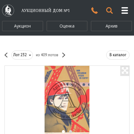
АУКЦИОННЫЙ ДОМ №1
Аукцион
Оценка
Архив
Лот
232
из 409 лотов
В каталог