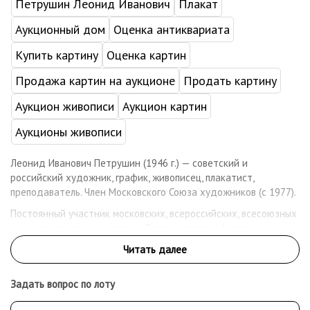
Петрушин Леонид Иванович
Плакат
Аукционный дом
Оценка антиквариата
Купить картину
Оценка картин
Продажа картин на аукционе
Продать картину
Аукцион живописи
Аукцион картин
Аукционы живописи
Леонид Иванович Петрушин (1946 г.) — советский и
российский художник, график, живописец, плакатист,
преподаватель. Член Московского Союза художников (с 1977).
Постоянный участник московских, всероссийских, всесоюзных
и международных выставок. Получил диплом Академии
художеств за лучший плакат года (1978). Дипломант
Международного конкурса плаката в Варшаве (1980; первая
премия). Дважды лауреат первой премии ЦК ВЛКСМ за
Задать вопрос по лоту
плакаты, экспонируемые на всероссийских и всесоюзных
выставках.