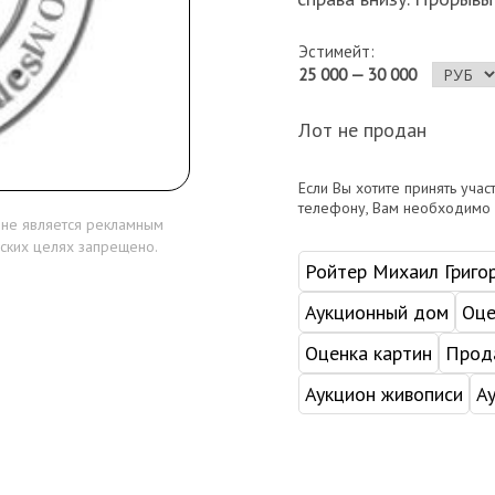
Эстимейт:
25 000 — 30 000
Лот не продан
Если Вы хотите принять учас
телефону, Вам необходимо
 не является рекламным
ских целях запрещено.
Ройтер Михаил Григо
Аукционный дом
Оце
Оценка картин
Прода
Аукцион живописи
А