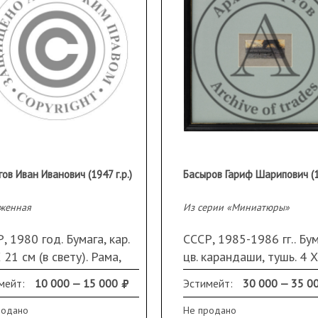
ов Иван Иванович (1947 г.р.)
женная
Из серии «Миниатюры»
, 1980 год. Бумага, кар.
СССР, 1985-1986 гг.. Бум
 21 см (в свету). Рама,
цв. карандаши, тушь. 4 Х
ло, паспарту. Подпись
см (размер изображения
мейт:
10 000 — 15 000
Эстимейт:
30 000 — 35 0
а внизу
Подпись и дата слева вн
Рама, стекло, паспарту
родано
Не продано