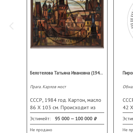
Белотелова Татьяна Ивановна (1940 г.р.)
Пирог
Прага. Карлов мост
Обна
СССР, 1984 год. Картон, масло
СССР
86 Х 103 см. Происходит из
42 Х
семьи художника
стек
Эстимейт:
95 000 — 100 000
Эсти
слев
Не продано
Не п