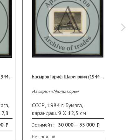
Басыров Гариф Шарипович (1944 - 2004 гг)
Басыров Гариф Шарипович (1944 - 2004 гг)
Из серии «Миниатюры»
Из сери
ага,
СССР, 1984 г. Бумага,
СССР, 1
 7,8
карандаш. 9 Х 12,5 см
каранд
).
(размер изображения).
(разме
00
Эстимейт:
30 000 — 35 000
Эстиме
изу.
Подпись и дата слева внизу.
Подпис
Рама, стекло, паспарту
Рама, 
Не продано
Не прод