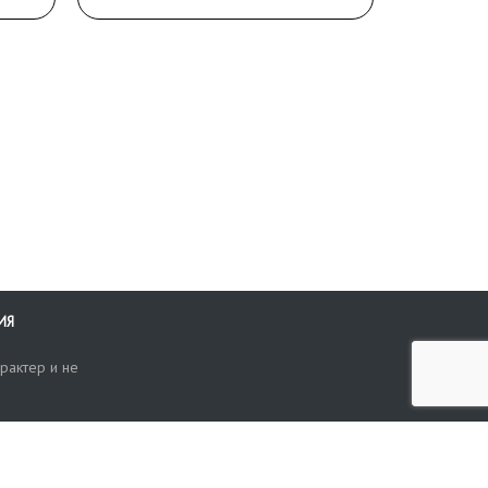
ИЯ
рактер и не
ти
опросы, жалобы или пожелания по работе аукциона вы можете
Поиск по сайту
ть нам через форму обратной связи: