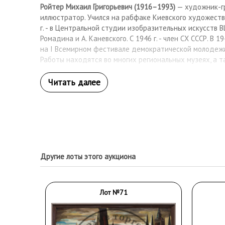
Ройтер Михаил Григорьевич (1916–1993)
— художник-г
иллюстратор. Учился на рабфаке Киевского художеств
г. - в Центральной студии изобразительных искусств ВЦ
Ромадина и А. Каневского. С 1946 г. - член СХ СССР. В 19
на I Всемирном фестивале демократической молодежи 
Работы находятся во многих региональных музеях, а 
Другие лоты этого аукциона
Лот №71