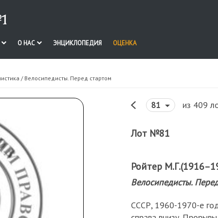
1
И
О НАС
ЭНЦИКЛОПЕДИЯ
ОЦЕНКА
нистика
/ Велосипедисты. Перед стартом
из 409 л
81
Лот №81
Ройтер М.Г.(1916–19
Велосипедисты. Перед
СССР, 1960-1970-е годы
справа внизу. Прорывы