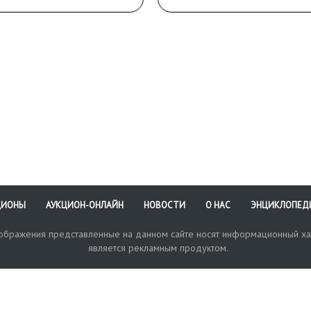
ЦИОНЫ
АУКЦИОН-ОНЛАЙН
НОВОСТИ
О НАС
ЭНЦИКЛОПЕД
зображения представленные на данном сайте носят информационный ха
является рекламным продуктом.
кая поддержка
Оплата и доставка
Политика конфиденциальнос
Любые в
отправи