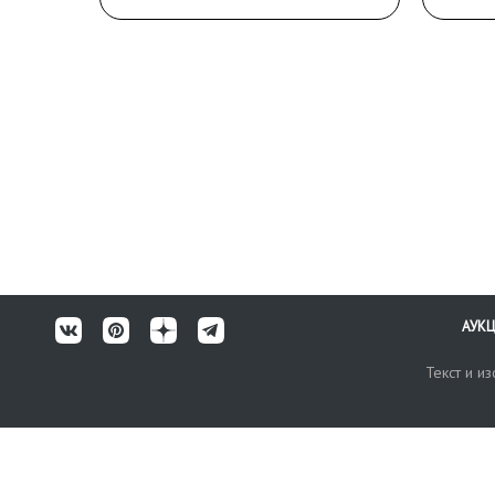
АУК
Текст и и
Карта сайта
Техничес