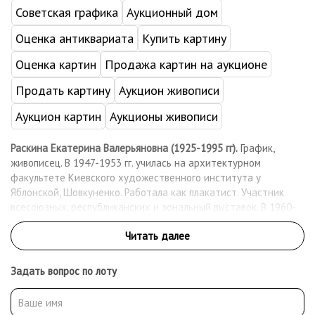
Советская графика
Аукционный дом
Оценка антиквариата
Купить картину
Оценка картин
Продажа картин на аукционе
Продать картину
Аукцион живописи
Аукцион картин
Аукционы живописи
Раскина Екатерина Валерьяновна (1925-1995 гг).
График,
живописец. В 1947-1953 гг. училась на архитектурном
факультете Киевского художественного института у
Яблонской, Шовкуненко. Работала как плакатист. Участник
всесоюзных, республиканских и зональный выставок. В 1960-
1970-х гг. работала в технике линогравюры. Постоянно
экспериментировала с изобразительной техникой,
комбинировала гуашь с коллажем из резаной или рваной
бумаги. В 1970-х создала мозаичное панно в кинотеатре им. А.
Задать вопрос по лоту
Довженко, и декоративные барельефы в магазине
«Гастроном» в соавторстве с Татьяной Яблонской.
Персональная выставка художницы состоялась в 1993 г. в