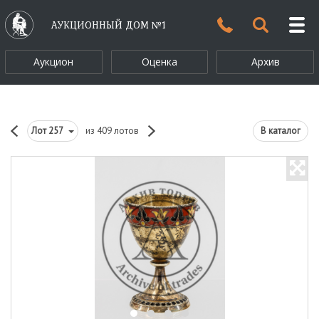
АУКЦИОННЫЙ ДОМ №1
Аукцион
Оценка
Архив
Лот
257
из 409 лотов
В каталог