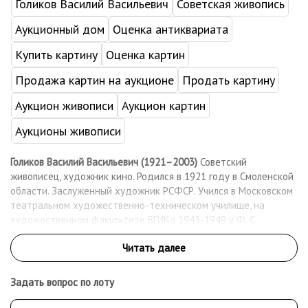
Голиков Василий Васильевич
Советская живопись
Аукционный дом
Оценка антиквариата
Купить картину
Оценка картин
Продажа картин на аукционе
Продать картину
Аукцион живописи
Аукцион картин
Аукционы живописи
Голиков Василий Васильевич (1921–2003)
Советский
живописец, художник кино. Родился в 1921 году в Смоленской
области. Заслуженный художник РСФСР. Учился в Московском
театральном художественно-техническом училище, на
художественном факультете ВГИКа 1943-1949 у Ф. С.
Богородского, П. И. Котова. Дипломная работа эскизы и
раскадровка к сценарию по роману "Остров Баранова" И. Ф.
Кратта, руководитель С. В. Козловский. Художник киностудии
"Мосфильм" с 1949 года. Работал художником-постановщиком,
Задать вопрос по лоту
в том числе с режиссерами Г.В. Александровым, М.И. Роммом, И.
А. Пырьевым. Член Союза художников СССР и