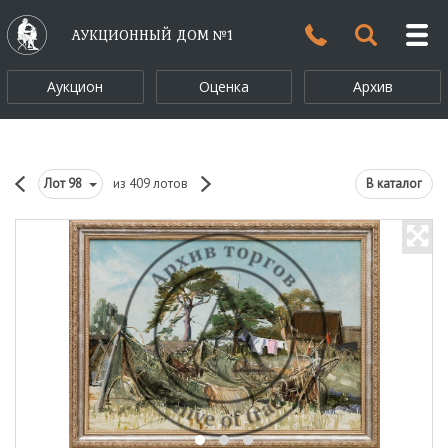
АУКЦИОННЫЙ ДОМ №1
Аукцион
Оценка
Архив
Лот
98
из 409 лотов
В каталог