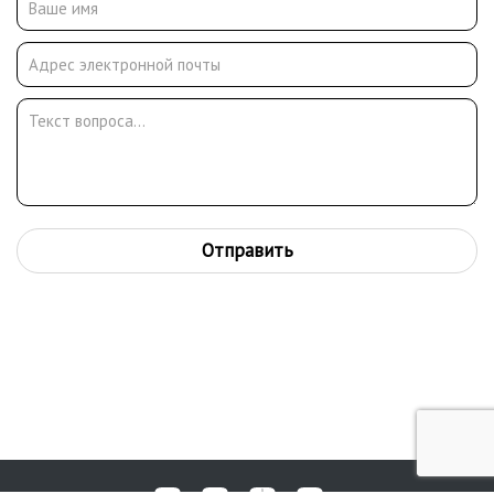
Союза кинематографистов СССР. Получил Государственную
премию РСФСР им. братьев Васильевых (1975) за фильм
"Горячий снег" (1972). Работы представлены в Картинной
галерее г.Каменска и частных коллекциях.
Отправить