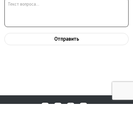
Отправить
Любые вопросы, жалобы или пожелания по работе аукциона вы
© 2017-2026. Аукционный Дом №1
можете отправить нам через форму обратной связи: