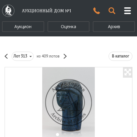
АУКЦИОННЫЙ ДОМ №1
Аукцион
Оценка
Архив
Лот
313
из 409 лотов
В каталог