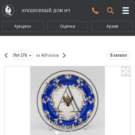
АУКЦИОННЫЙ ДОМ №1
Аукцион
Оценка
Архив
Лот
276
из 409 лотов
В каталог