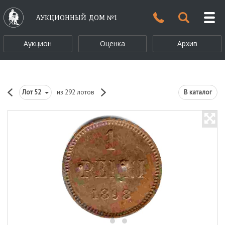
АУКЦИОННЫЙ ДОМ №1
Аукцион
Оценка
Архив
Лот
52
из 292 лотов
В каталог