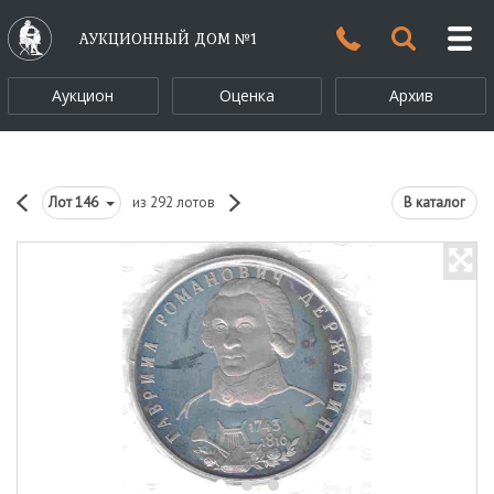
АУКЦИОННЫЙ ДОМ №1
Аукцион
Оценка
Архив
Лот
146
из 292 лотов
В каталог