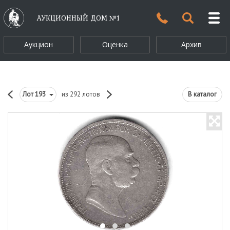
АУКЦИОННЫЙ ДОМ №1
Аукцион
Оценка
Архив
Лот
193
из 292 лотов
В каталог