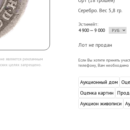
Орт (18 грошей)
Серебро. Вес 5,8 гр.
Эстимейт:
4 900 — 9 000
Лот не продан
 не является рекламным
Если Вы хотите принять учас
ских целях запрещено.
телефону, Вам необходимо
Аукционный дом
Оце
Оценка картин
Прода
Аукцион живописи
А