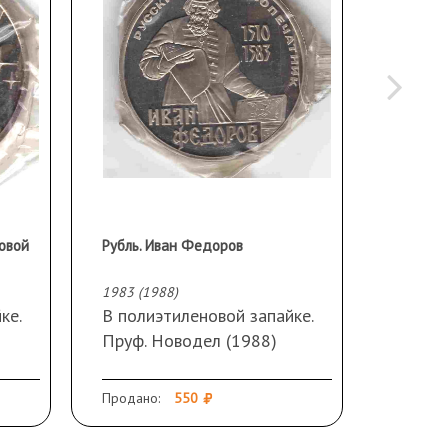
овой
Рубль. Иван Федоров
Жетон 
1983 (1988)
1988
ке.
В полиэтиленовой запайке.
Выпуще
Пруф. Новодел (1988)
создан
Эконо
Взаим
Продано:
550
Продано
входил
страны