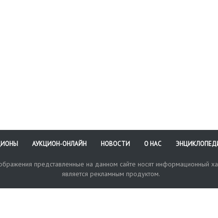
ЦИОНЫ
АУКЦИОН-ОНЛАЙН
НОВОСТИ
О НАС
ЭНЦИКЛОПЕД
зображения представленные на данном сайте носят информационный ха
является рекламным продуктом.
кая поддержка
Оплата и доставка
Политика конфиденциальнос
Любые в
отправи