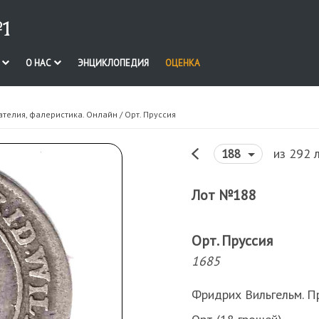
1
И
О НАС
ЭНЦИКЛОПЕДИЯ
ОЦЕНКА
ателия, фалеристика. Онлайн
/ Орт. Пруссия
из 292 
188
Лот №188
Орт. Пруссия
1685
Фридрих Вильгельм. Пр