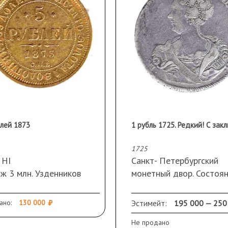
блей 1873
1725
 НI
Cанкт- Петербургский
ж 3 млн. Узденников
монетный двор. Состоя
кость «точка»
VF+.
Редкая. Розетка в начал
ано:
130 000
Эстимейт:
195 000 — 250
тояние AU
конце легенды, СПБ на
Не продано
обратной стороне,