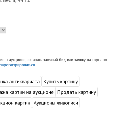
 Вес 6, 44 гр.
тие в аукционе, оставить заочный бид или заявку на торги по
зарегистрироваться
.
нка антиквариата
Купить картину
жа картин на аукционе
Продать картину
укцион картин
Аукционы живописи