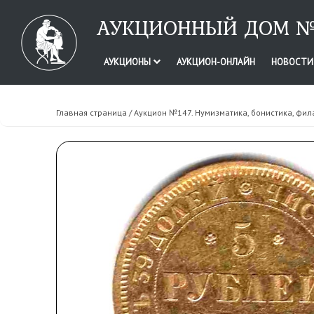
АУКЦИОННЫЙ ДОМ №
АУКЦИОНЫ
АУКЦИОН-ОНЛАЙН
НОВОСТ
Главная страница
/
Аукцион №147. Нумизматика, бонистика, фил