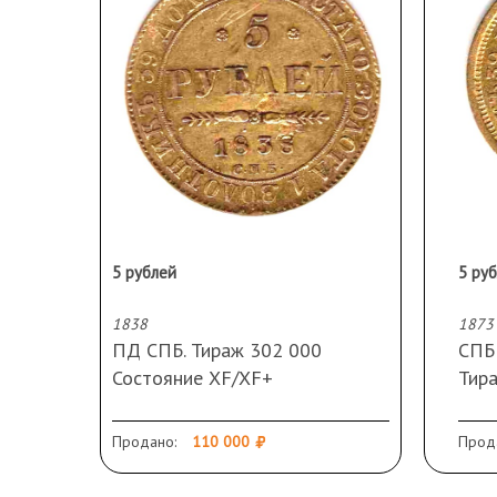
5 рублей
5 ру
1838
1873
ПД СПБ. Тираж 302 000
СПБ
Состояние XF/XF+
Тира
Вес 6,44 гр.
ред
Продано:
110 000
Прод
Сос