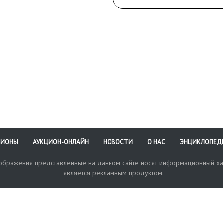
трилистники разделяют
слова легенды. Гурт узор
С заключением ЦИКЦ о
подлинности.
ЦИОНЫ
АУКЦИОН-ОНЛАЙН
НОВОСТИ
О НАС
ЭНЦИКЛОПЕД
зображения представленные на данном сайте носят информационный ха
является рекламным продуктом.
кая поддержка
Оплата и доставка
Политика конфиденциальнос
Любые в
отправи