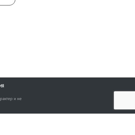
.
ИЯ
рактер и не
ти
опросы, жалобы или пожелания по работе аукциона вы можете
Поиск по сайту
ть нам через форму обратной связи: