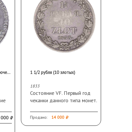
1 рубль 1725. Редкий! С заключением ЦИКЦ.
1 1/2 рубля (10 злотых)
1833
Состояние VF. Первый год
ние
чеканки данного типа монет.
НГ. Серебро 868 вес 31,1 гр.
е и
Тираж 127 000. 2 рубля по
 000
Продано:
14 000
Петрову