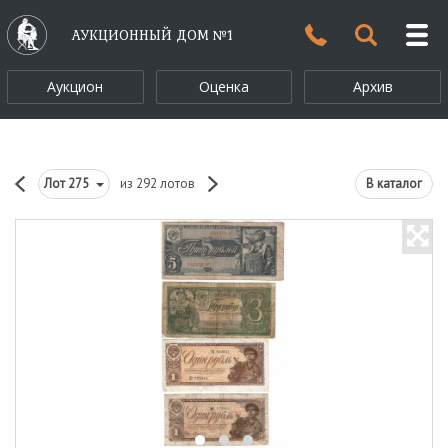
АУКЦИОННЫЙ ДОМ №1
Аукцион
Оценка
Архив
Лот
275
из 292 лотов
В каталог