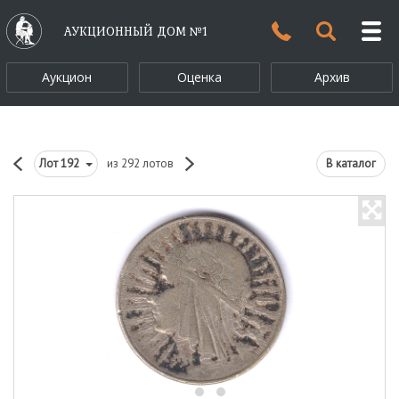
АУКЦИОННЫЙ ДОМ №1
Аукцион
Оценка
Архив
Лот
192
из 292 лотов
В каталог