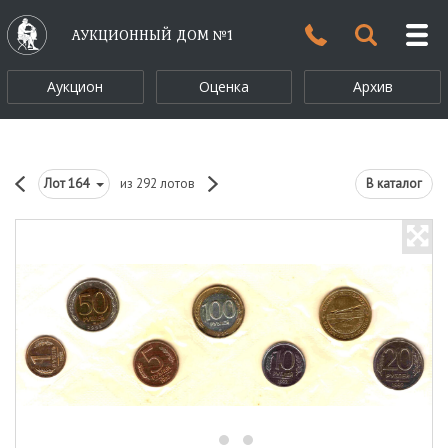
АУКЦИОННЫЙ ДОМ №1
Аукцион
Оценка
Архив
Лот
164
из 292 лотов
В каталог